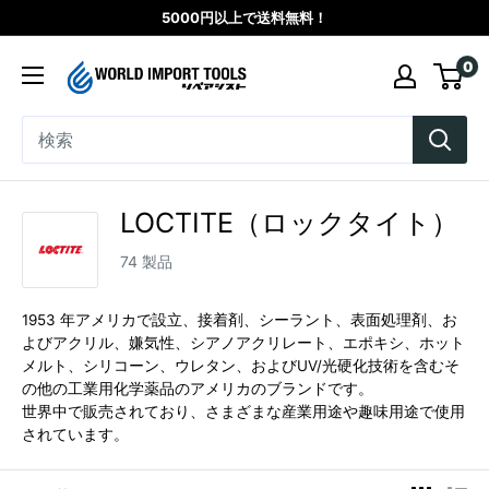
コ
5000円以上で送料無料！
ン
WORLD
0
テ
IMPORT
ン
TOOLS（リ
ツ
ペ
に
ア
ス
シ
LOCTITE（ロックタイト）
キ
ス
ッ
74 製品
ト）
プ
す
1953 年アメリカで設立、接着剤、シーラント、表面処理剤、お
よびアクリル、嫌気性、シアノアクリレート、エポキシ、ホット
る
メルト、シリコーン、ウレタン、およびUV/光硬化技術を含むそ
の他の工業用化学薬品のアメリカのブランドです。
世界中で販売されており、さまざまな産業用途や趣味用途で使用
されています。