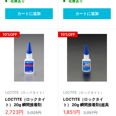
在庫あり
在庫あり
価
価
価
価
格
格
格
格
カートに追加
カートに追加
10%OFF
10%OFF
LOCTITE（ロックタイト）
LOCTITE（ロックタイト）
LOCTITE（ロックタイ
LOCTITE（ロックタイ
ト） 20g 瞬間接着剤
ト） 20g 瞬間接着剤(超高
29406
速･低粘度) 45270
販
販
2,723円
1,851円
通
通
3,025円
2,057円