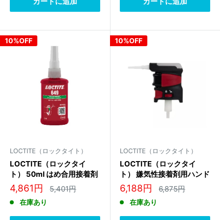
カートに追加
カートに追加
10%OFF
10%OFF
LOCTITE（ロックタイト）
LOCTITE（ロックタイト）
LOCTITE（ロックタイ
LOCTITE（ロックタイ
ト） 50ml はめ合用接着剤
ト） 嫌気性接着剤用ハンド
(耐熱用) 847565
ポンプ 2564842
販
販
4,861円
6,188円
通
通
5,401円
6,875円
常
常
売
売
在庫あり
在庫あり
価
価
価
価
格
格
格
格