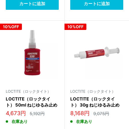
カートに追加
カートに追加
10%OFF
10%OFF
LOCTITE（ロックタイト）
LOCTITE（ロックタイト）
LOCTITE（ロックタイ
LOCTITE（ロックタイ
ト） 50ml ねじゆるみ止め
ト） 30g ねじゆるみ止め
剤(低強度･後浸透)
剤(高強度･超高温用)
販
販
4,673円
8,168円
通
通
5,192円
9,075円
483618
1138282
常
常
売
売
在庫あり
在庫あり
価
価
価
価
格
格