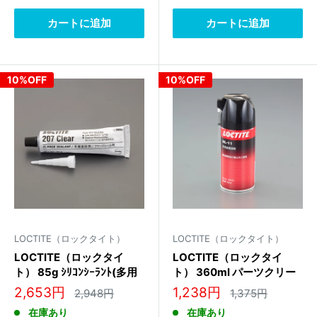
格
格
格
格
カートに追加
カートに追加
10%OFF
10%OFF
LOCTITE（ロックタイト）
LOCTITE（ロックタイト）
LOCTITE（ロックタイ
LOCTITE（ロックタイ
ト） 85g ｼﾘｺﾝｼｰﾗﾝﾄ(多用
ト） 360ml パーツクリー
途/半透明) 234561
ナー 1924157
販
販
2,653円
1,238円
通
通
2,948円
1,375円
常
常
売
売
在庫あり
在庫あり
価
価