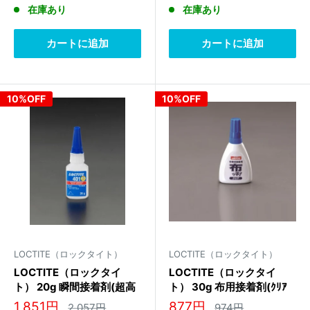
常
常
売
売
在庫あり
在庫あり
価
価
価
価
格
格
格
格
カートに追加
カートに追加
10%OFF
10%OFF
LOCTITE（ロックタイト）
LOCTITE（ロックタイト）
LOCTITE（ロックタイ
LOCTITE（ロックタイ
ト） 20g 瞬間接着剤(超高
ト） 30g 布用接着剤(ｸﾘｱ
速･中粘度) 45267
ｰ) DNC-030
販
販
1,851円
877円
通
通
2,057円
974円