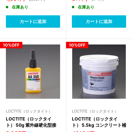
常
常
売
売
在庫あり
在庫あり
価
価
価
価
格
格
格
格
カートに追加
カートに追加
10%OFF
10%OFF
LOCTITE（ロックタイト）
LOCTITE（ロックタイト）
LOCTITE（ロックタイ
LOCTITE（ロックタイ
ト） 50g 紫外線硬化型接
ト） 5.5kg コンクリート補
着剤(中粘度) 39253
修剤(速乾性) 95551