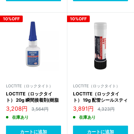
10%OFF
10%OFF
LOCTITE（ロックタイト）
LOCTITE（ロックタイト）
LOCTITE（ロックタイ
LOCTITE（ロックタイ
ト） 20g 瞬間接着剤(樹脂
ト） 19g 配管シールスティ
ねじ用) 232042
ック 525718
販
販
3,208円
3,891円
通
通
3,564円
4,323円
常
常
売
売
在庫あり
在庫あり
価
価
価
価
格
格
格
格
カートに追加
カートに追加