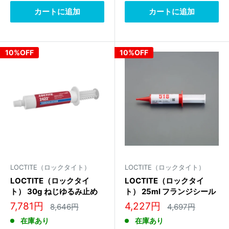
格
格
カートに追加
カートに追加
10%OFF
10%OFF
LOCTITE（ロックタイト）
LOCTITE（ロックタイト）
LOCTITE（ロックタイ
LOCTITE（ロックタイ
ト） 30g ねじゆるみ止め
ト） 25ml フランジシール
剤(中強度･超高温用)
剤(ｱﾙﾐﾌﾗﾝｼﾞ用) 2099616
販
販
7,781円
4,227円
通
通
8,646円
4,697円
1134601
常
常
売
売
在庫あり
在庫あり
価
価
価
価