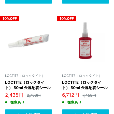
10%OFF
10%OFF
LOCTITE（ロックタイト）
LOCTITE（ロックタイト）
LOCTITE（ロックタイ
LOCTITE（ロックタイ
ト） 50ml 金属配管シール
ト） 50ml 金属配管シール
剤(一般用) 378301
剤(油圧空圧用) 135486
販
販
2,435円
6,712円
通
通
2,706円
7,458円
常
常
売
売
在庫あり
在庫あり
価
価
価
価
格
格
格
格