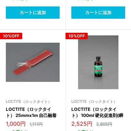
価
価
格
格
格
格
カートに追加
カートに追加
10%OFF
10%OFF
LOCTITE（ロックタイト）
LOCTITE（ロックタイト）
LOCTITE（ロックタイ
LOCTITE（ロックタイ
ト） 25mmx1m 自己融着
ト） 100ml 硬化促進剤(瞬
絶縁テープ LSW-100
間接着剤用) 38486
販
販
1,000円
2,525円
通
通
1,111円
2,805円
常
常
売
売