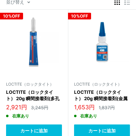
並び替え
10%OFF
10%OFF
LOCTITE（ロックタイト）
LOCTITE（ロックタイト）
LOCTITE（ロックタイ
LOCTITE（ロックタイ
ト） 20g 瞬間接着剤(多孔
ト） 20g 瞬間接着剤(金属
質材用) 135442
用) 231480
販
販
2,921円
1,653円
通
通
3,245円
1,837円
常
常
売
売
在庫あり
在庫あり
価
価
価
価
格
格
格
格
カートに追加
カートに追加