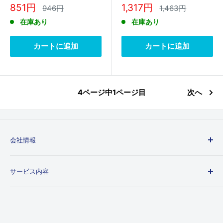
(ｸﾞﾚ-) DCG-01K
DHM-500
販
販
851円
1,317円
通
通
946円
1,463円
常
常
売
売
在庫あり
在庫あり
価
価
価
価
格
格
格
格
カートに追加
カートに追加
4ページ中1ページ目
次へ
会社情報
会社概要
サービス内容
個人情報取り扱いについて
特定商取引法に基づく表示
ご利用ガイド
送料とお支払いについて
レビュー投稿について