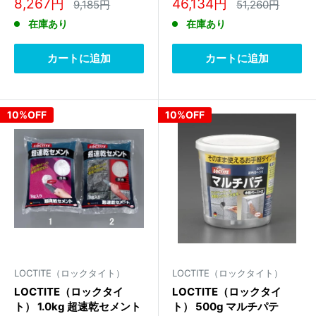
販
販
8,267円
46,134円
通
通
9,185円
51,260円
常
常
売
売
在庫あり
在庫あり
価
価
価
価
格
格
格
格
カートに追加
カートに追加
10%OFF
10%OFF
LOCTITE（ロックタイト）
LOCTITE（ロックタイト）
LOCTITE（ロックタイ
LOCTITE（ロックタイ
ト） 1.0kg 超速乾セメント
ト） 500g マルチパテ