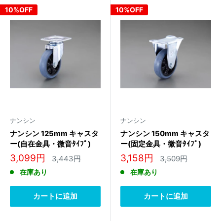
10%OFF
10%OFF
ナンシン
ナンシン
ナンシン 125mm キャスタ
ナンシン 150mm キャスタ
ー(自在金具・微音ﾀｲﾌﾟ)
ー(固定金具・微音ﾀｲﾌﾟ)
STLS-125NRB
SKC-150NRB
販
販
3,099円
3,158円
通
通
3,443円
3,509円
常
常
売
売
在庫あり
在庫あり
価
価
価
価
格
格
格
格
カートに追加
カートに追加