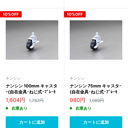
10%OFF
10%OFF
ナンシン
ナンシン
ナンシン 100mm キャスタ
ナンシン 75mm キャスタｰ
ｰ(自在金具･ねじ式･ﾌﾞﾚｰｷ
(自在金具･ねじ式･ﾌﾞﾚｰｷ
付) SEL-100RL S-2 M12
付) SEL-75RL S-1 M12
販
販
1,604円
980円
通
通
1,782円
1,089円
常
常
売
売
在庫あり
在庫あり
価
価
価
価
格
格
格
格
カートに追加
カートに追加