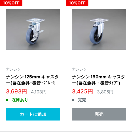
10%OFF
10%OFF
ナンシン
ナンシン
ナンシン 125mm キャスタ
ナンシン 150mm キャスタ
ー(自在金具･微音･ﾌﾞﾚｰｷ
ー(自在金具・微音ﾀｲﾌﾟ)
付) STLS-125NRB S-2
STLS-150NRB
販
販
3,693円
3,425円
通
通
4,103円
3,806円
常
常
売
売
在庫あり
完売
価
価
価
価
格
格
格
格
カートに追加
完売