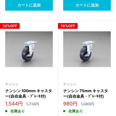
カートに追加
カートに追加
10%OFF
10%OFF
ナンシン
ナンシン
ナンシン 100mm キャスタ
ナンシン 75mm キャスタ
ー(自在金具・ﾌﾞﾚｰｷ付)
ー(自在金具・ﾌﾞﾚｰｷ付)
TEL-100RL S-2
TEL-75RL S-1
販
販
1,544円
980円
通
通
1,716円
1,089円
常
常
売
売
在庫あり
在庫あり
価
価
価
価
格
格