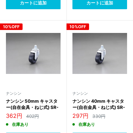
カートに追加
カートに追加
10%OFF
10%OFF
ナンシン
ナンシン
ナンシン 50mm キャスタ
ナンシン 40mm キャスタ
ー(自在金具・ねじ式) SR-
ー(自在金具・ねじ式) SR-
50RM M12
40RM M12
販
販
362円
297円
通
通
402円
330円
常
常
売
売
在庫あり
在庫あり
価
価
価
価
格
格
格
格