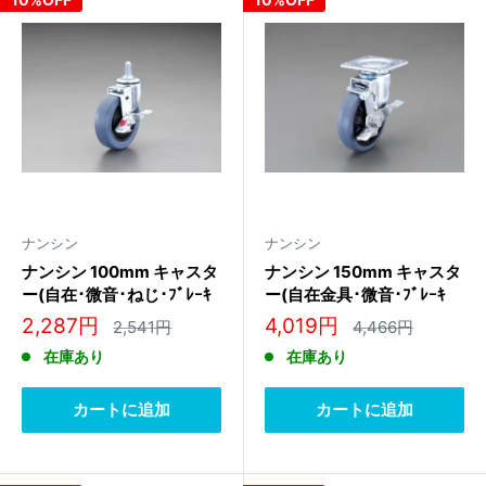
ナンシン
ナンシン
ナンシン 100mm キャスタ
ナンシン 150mm キャスタ
ー(自在･微音･ねじ･ﾌﾞﾚｰｷ
ー(自在金具･微音･ﾌﾞﾚｰｷ
付) SES-100NRC S-2
付) STLS-150NRB S-2
販
販
2,287円
4,019円
通
通
2,541円
4,466円
常
常
売
売
在庫あり
在庫あり
価
価
価
価
格
格
格
格
カートに追加
カートに追加