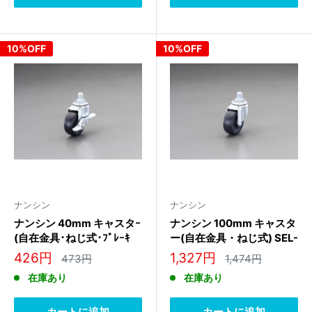
10%OFF
10%OFF
ナンシン
ナンシン
ナンシン 40mm キャスタｰ
ナンシン 100mm キャスタ
(自在金具･ねじ式･ﾌﾞﾚｰｷ
ー(自在金具・ねじ式) SEL-
付) SR-40RM S-1 M12
100RL M12
販
販
426円
1,327円
通
通
473円
1,474円
常
常
売
売
在庫あり
在庫あり
価
価
価
価
格
格
格
格
カートに追加
カートに追加