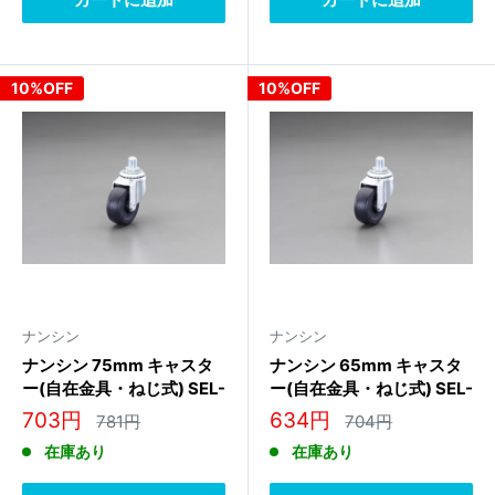
10%OFF
10%OFF
ナンシン
ナンシン
ナンシン 75mm キャスタ
ナンシン 65mm キャスタ
ー(自在金具・ねじ式) SEL-
ー(自在金具・ねじ式) SEL-
75RL M12
65RL M12
販
販
703円
634円
通
通
781円
704円
常
常
売
売
在庫あり
在庫あり
価
価
価
価
格
格
格
格