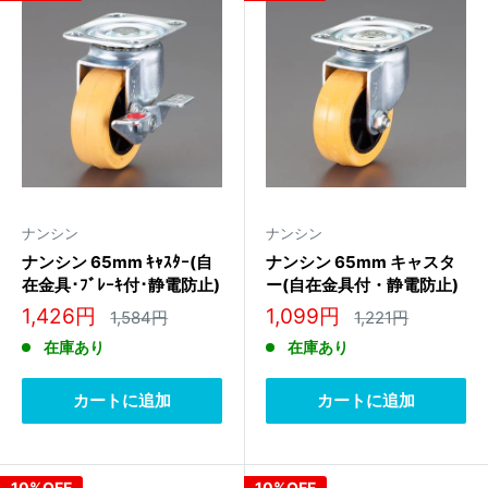
ナンシン
ナンシン
ナンシン 65mm ｷｬｽﾀｰ(自
ナンシン 65mm キャスタ
在金具･ﾌﾞﾚｰｷ付･静電防止)
ー(自在金具付・静電防止)
STC-65EME S-1
STC-65EME
販
販
1,426円
1,099円
通
通
1,584円
1,221円
常
常
売
売
在庫あり
在庫あり
価
価
価
価
格
格
格
格
カートに追加
カートに追加
10%OFF
10%OFF