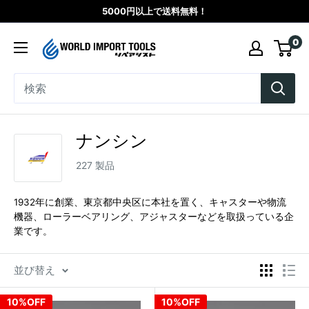
コ
5000円以上で送料無料！
ン
WORLD
0
テ
IMPORT
ン
TOOLS（リ
ツ
ペ
に
ア
ス
シ
ナンシン
キ
ス
ッ
227 製品
ト）
プ
す
1932年に創業、東京都中央区に本社を置く、キャスターや物流
機器、ローラーベアリング、アジャスターなどを取扱っている企
る
業です。
並び替え
10%OFF
10%OFF