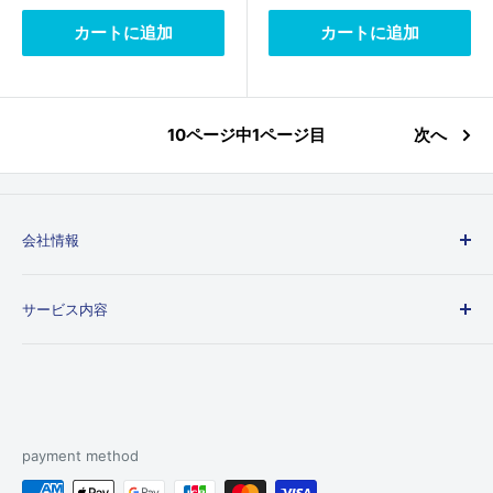
格
格
カートに追加
カートに追加
10ページ中1ページ目
次へ
会社情報
会社概要
サービス内容
個人情報取り扱いについて
特定商取引法に基づく表示
ご利用ガイド
送料とお支払いについて
レビュー投稿について
よくあるご質問
payment method
お問い合わせ