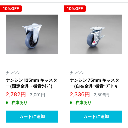
10%OFF
10%OFF
ナンシン
ナンシン
ナンシン 125mm キャスタ
ナンシン 75mm キャスタ
ー(固定金具・微音ﾀｲﾌﾟ)
ー(自在金具･微音･ﾌﾞﾚｰｷ
SKC-125NRB
付) STS-75NRC S-2
販
販
2,782円
2,336円
通
通
3,091円
2,596円
常
常
売
売
在庫あり
在庫あり
価
価
価
価
格
格
格
格
カートに追加
カートに追加