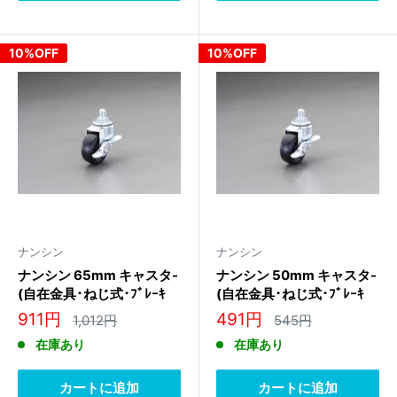
10%OFF
10%OFF
ナンシン
ナンシン
ナンシン 65mm キャスタ-
ナンシン 50mm キャスタ-
(自在金具･ねじ式･ﾌﾞﾚｰｷ
(自在金具･ねじ式･ﾌﾞﾚｰｷ
付) SEL-65RL S-1 M12
付) SR-50RM S-1 M12
販
販
911円
491円
通
通
1,012円
545円
常
常
売
売
在庫あり
在庫あり
価
価
価
価
格
格
格
格
カートに追加
カートに追加