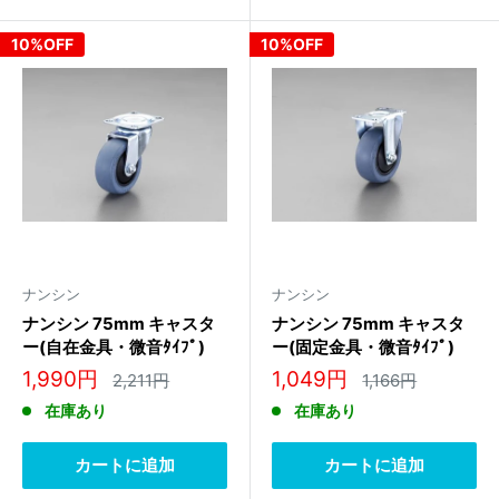
10%OFF
10%OFF
ナンシン
ナンシン
ナンシン 75mm キャスタ
ナンシン 75mm キャスタ
ー(自在金具・微音ﾀｲﾌﾟ)
ー(固定金具・微音ﾀｲﾌﾟ)
STS-75NRC
SKC-75NRC
販
販
1,990円
1,049円
通
通
2,211円
1,166円
常
常
売
売
在庫あり
在庫あり
価
価
価
価
格
格
格
格
カートに追加
カートに追加