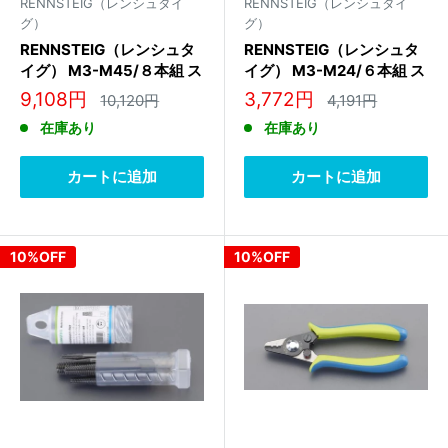
RENNSTEIG（レンシュタイ
RENNSTEIG（レンシュタイ
グ）
グ）
RENNSTEIG（レンシュタ
RENNSTEIG（レンシュタ
イグ） M3-M45/８本組 ス
イグ） M3-M24/６本組 ス
クリューエキストラクター
クリューエキストラクター
販
販
9,108円
3,772円
通
通
10,120円
4,191円
470 902 3
470 901 3
常
常
売
売
在庫あり
在庫あり
価
価
価
価
格
格
格
格
カートに追加
カートに追加
10%OFF
10%OFF