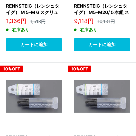
RENNSTEIG（レンシュタ
RENNSTEIG（レンシュタ
イグ） M 5-M 6 スクリュ
イグ） M5-M20/５本組 ス
ーエキストラクター 471
クリューエキストラクター
販
販
1,366円
9,118円
通
通
1,518円
10,131円
001 3
471 900 3
常
常
売
売
在庫あり
在庫あり
価
価
価
価
格
格
格
格
カートに追加
カートに追加
10%OFF
10%OFF