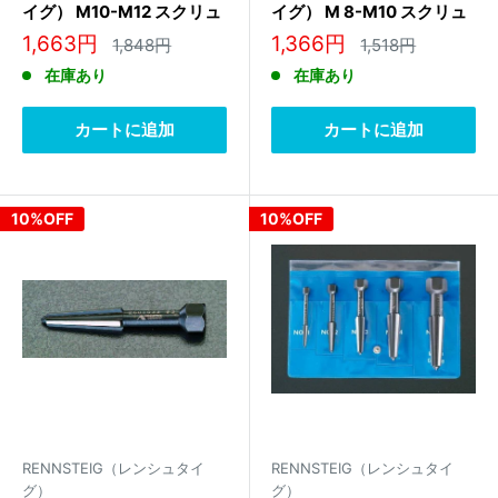
イグ） M10-M12 スクリュ
イグ） M 8-M10 スクリュ
ーエキストラクター 471
ーエキストラクター 471
販
販
1,663円
1,366円
通
通
1,848円
1,518円
003 3
002 3
常
常
売
売
在庫あり
在庫あり
価
価
価
価
格
格
格
格
カートに追加
カートに追加
10%OFF
10%OFF
RENNSTEIG（レンシュタイ
RENNSTEIG（レンシュタイ
グ）
グ）