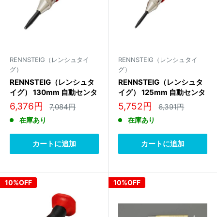
RENNSTEIG（レンシュタイ
RENNSTEIG（レンシュタイ
グ）
グ）
RENNSTEIG（レンシュタ
RENNSTEIG（レンシュタ
イグ） 130mm 自動センタ
イグ） 125mm 自動センタ
ーポンチ 430 231
ーポンチ 430 230
販
販
6,376円
5,752円
通
通
7,084円
6,391円
常
常
売
売
在庫あり
在庫あり
価
価
価
価
格
格
格
格
カートに追加
カートに追加
10%OFF
10%OFF