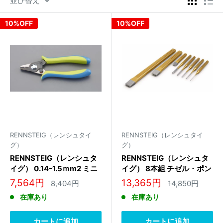
並び替え
10%OFF
10%OFF
RENNSTEIG（レンシュタイ
RENNSTEIG（レンシュタイ
グ）
グ）
RENNSTEIG（レンシュタ
RENNSTEIG（レンシュタ
イグ） 0.14-1.5ｍm2 ミニ
イグ） 8本組 チゼル・ポン
ワイヤーカッター 8000
チセット 421 011 0
販
販
7,564円
13,365円
通
通
8,404円
14,850円
1001 3
常
常
売
売
在庫あり
在庫あり
価
価
価
価
格
格
格
格
カートに追加
カートに追加