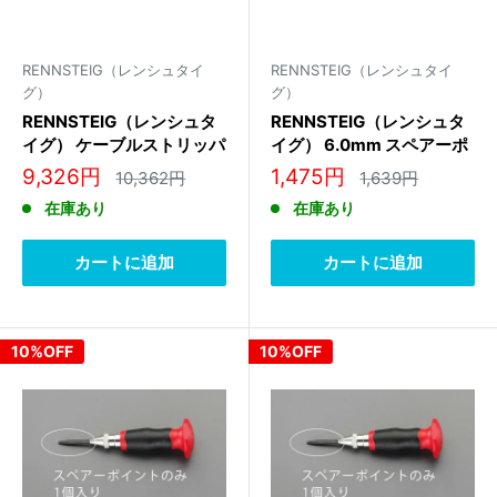
RENNSTEIG（レンシュタイ
RENNSTEIG（レンシュタイ
グ）
グ）
RENNSTEIG（レンシュタ
RENNSTEIG（レンシュタ
イグ） ケーブルストリッパ
イグ） 6.0mm スペアーポ
ー替刃(EA580KE-21用)
イント(EA574ER-3用)
販
販
9,326円
1,475円
通
通
10,362円
1,639円
708 226 3 0
439 131
常
常
売
売
在庫あり
在庫あり
価
価
価
価
格
格
格
格
カートに追加
カートに追加
10%OFF
10%OFF