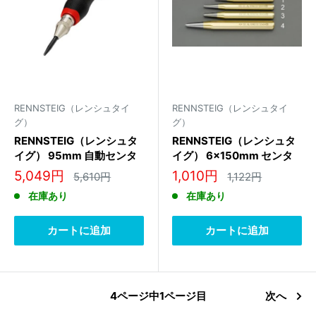
RENNSTEIG（レンシュタイ
RENNSTEIG（レンシュタイ
グ）
グ）
RENNSTEIG（レンシュタ
RENNSTEIG（レンシュタ
イグ） 95mm 自動センタ
イグ） 6x150mm センタ
ーポンチ 430 229
ーポンチ 434 150 0
販
販
5,049円
1,010円
通
通
5,610円
1,122円
常
常
売
売
在庫あり
在庫あり
価
価
価
価
格
格
格
格
カートに追加
カートに追加
4ページ中1ページ目
次へ