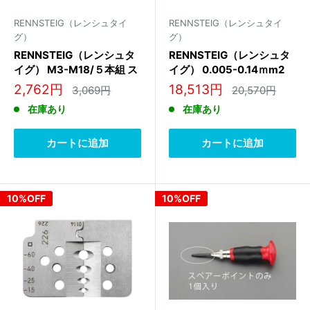
RENNSTEIG（レンシュタイ
RENNSTEIG（レンシュタイ
グ）
グ）
RENNSTEIG（レンシュタ
RENNSTEIG（レンシュタ
イグ） M3-M18/５本組 ス
イグ） 0.005-0.14ｍm2
クリューエキストラクター
マイクロストリッパー
販
販
2,762円
18,513円
通
通
3,069円
20,570円
470 900 3
8007 5001 3
常
常
売
売
在庫あり
在庫あり
価
価
価
価
格
格
格
格
カートに追加
カートに追加
10%OFF
10%OFF