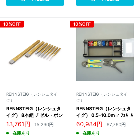
10%OFF
10%OFF
RENNSTEIG（レンシュタイ
RENNSTEIG（レンシュタイ
グ）
グ）
RENNSTEIG（レンシュタ
RENNSTEIG（レンシュタ
イグ） 8本組 チゼル・ポン
イグ） 0.5-10.0m㎡ ﾌｪﾙｰﾙ
チセット 421 014 0
端子・圧着工具ｾｯﾄ 610
販
販
13,761円
60,984円
通
通
15,290円
67,760円
926
常
常
売
売
在庫あり
在庫あり
価
価
価
価
格
格