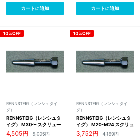
格
格
カートに追加
カートに追加
10%OFF
10%OFF
RENNSTEIG（レンシュタイ
RENNSTEIG（レンシュタイ
グ）
グ）
RENNSTEIG（レンシュタ
RENNSTEIG（レンシュタ
イグ） M30〜 スクリュー
イグ） M20-M24 スクリュ
エキストラクター 471 007
ーエキストラクター 471
販
販
4,505円
3,752円
通
通
5,005円
4,169円
3
006 3
常
常
売
売