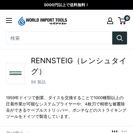
コ
5000円以上で送料無料！
ン
WORLD
0
テ
IMPORT
ン
TOOLS（リ
ツ
ペ
に
ア
ス
シ
RENNSTEIG（レンシュタイ
キ
ス
グ）
ッ
ト）
プ
96 製品
す
る
1959年ドイツで創業、ダイスを交換することで1000種類以上の
圧着作業が可能なシステムプライヤーや、4枚刃で精密な被覆除
去ができるケーブルストリッパー、ポンチなどのストライキング
ツールをドイツで製造しています。