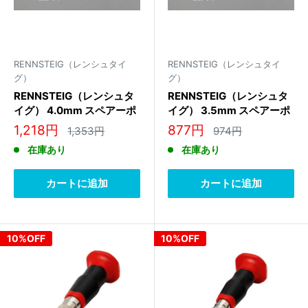
RENNSTEIG（レンシュタイ
RENNSTEIG（レンシュタイ
グ）
グ）
RENNSTEIG（レンシュタ
RENNSTEIG（レンシュタ
イグ） 4.0mm スペアーポ
イグ） 3.5mm スペアーポ
イント(EA574ER-2用)
イント(EA574ER-1用)
販
販
1,218円
877円
通
通
1,353円
974円
439 130
439 129
常
常
売
売
在庫あり
在庫あり
価
価
価
価
格
格
格
格
カートに追加
カートに追加
10%OFF
10%OFF