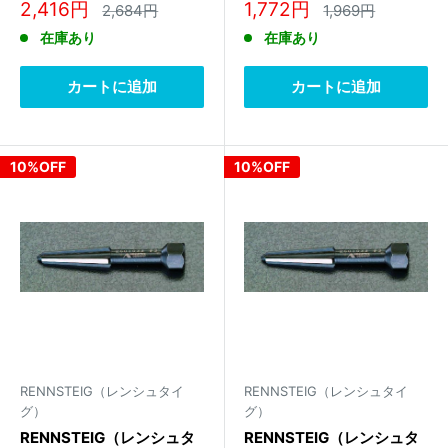
ーエキストラクター 471
ーエキストラクター 471
販
販
2,416円
1,772円
通
通
2,684円
1,969円
005 3
004 3
常
常
売
売
在庫あり
在庫あり
価
価
価
価
格
格
格
格
カートに追加
カートに追加
10%OFF
10%OFF
RENNSTEIG（レンシュタイ
RENNSTEIG（レンシュタイ
グ）
グ）
RENNSTEIG（レンシュタ
RENNSTEIG（レンシュタ