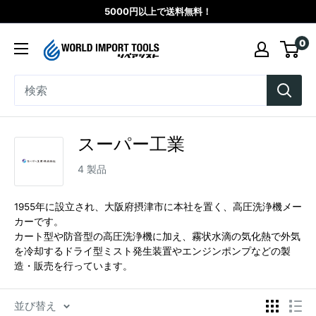
コ
5000円以上で送料無料！
ン
WORLD
0
テ
IMPORT
ン
TOOLS（リ
ツ
ペ
に
ア
ス
シ
スーパー工業
キ
ス
ッ
4 製品
ト）
プ
す
1955年に設立され、
大阪府摂津市に本社を置く、
高圧洗浄機メー
カーです。
る
カート型や防音型の高圧洗浄機に加え、霧状水滴の気化熱で外気
を冷却するドライ型ミスト発生装置やエンジンポンプなどの製
造・販売を行っています。
並び替え