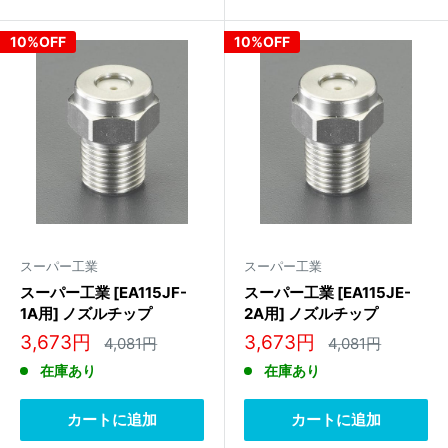
10%OFF
10%OFF
スーパー工業
スーパー工業
スーパー工業 [EA115JF-
スーパー工業 [EA115JE-
1A用] ノズルチップ
2A用] ノズルチップ
04000237
04000232
販
販
3,673円
3,673円
通
通
4,081円
4,081円
常
常
売
売
在庫あり
在庫あり
価
価
価
価
格
格
格
格
カートに追加
カートに追加