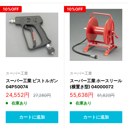
10%OFF
10%OFF
スーパー工業
スーパー工業
スーパー工業 ピストルガン
スーパー工業 ホースリール
04P50074
(横置き型) 04000072
販
販
24,552円
55,638円
通
通
27,280円
61,820円
常
常
売
売
在庫あり
在庫あり
価
価
価
価
格
格
格
格
カートに追加
カートに追加