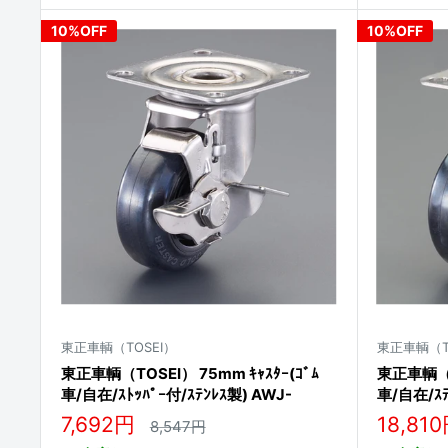
10%OFF
10%OFF
東正車輌（TOSEI）
東正車輌（T
東正車輌（TOSEI） 75mm ｷｬｽﾀｰ(ｺﾞﾑ
東正車輌（TO
車/自在/ｽﾄｯﾊﾟｰ付/ｽﾃﾝﾚｽ製) AWJ-
車/自在/ｽﾃ
75RNB-S
販
販
7,692円
18,81
通
8,547円
常
売
売