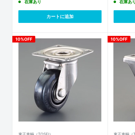
在庫あり
在庫あ
価
価
価
格
格
格
カートに追加
10%OFF
10%OFF
東正車輌（TOSEI）
東正車輌（T