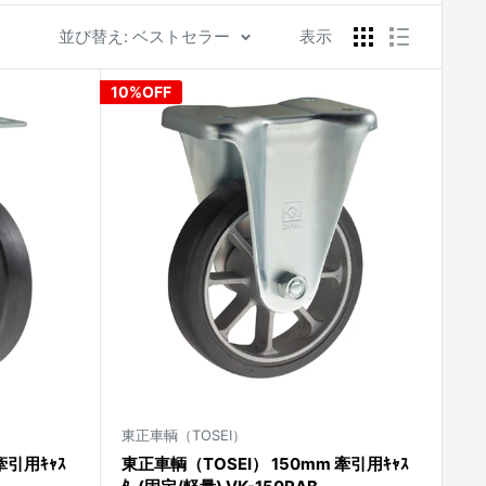
並び替え: ベストセラー
表示
10%OFF
東正車輌（TOSEI）
牽引用ｷｬｽ
東正車輌（TOSEI） 150mm 牽引用ｷｬｽ