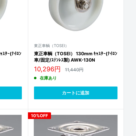
東正車輌（TOSEI）
ｽﾀｰ(ﾅｲﾛﾝ
東正車輌（TOSEI） 130mm ｷｬｽﾀｰ(ﾅｲﾛﾝ
車/固定/ｽﾃﾝﾚｽ製) AWK-130N
販
10,296円
通
11,440円
常
売
在庫あり
価
価
格
格
カートに追加
10%OFF