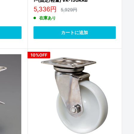
ﾀ-(固定/軽量) VK-150RAB
販
5,336円
通
5,929円
常
売
在庫あり
価
価
格
格
カートに追加
10%OFF