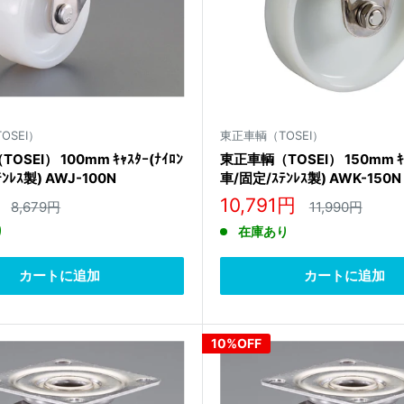
OSEI）
東正車輌（TOSEI）
SEI） 100mm ｷｬｽﾀｰ(ﾅｲﾛﾝ
東正車輌（TOSEI） 150mm ｷｬ
ﾝﾚｽ製) AWJ-100N
車/固定/ｽﾃﾝﾚｽ製) AWK-150N
販
10,791円
通
通
8,679円
11,990円
常
常
売
り
在庫あり
価
価
価
格
格
格
カートに追加
カートに追加
10%OFF