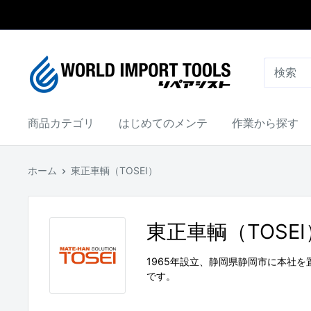
コ
ン
テ
WORLD
ン
IMPORT
ツ
TOOLS（リ
に
ペ
商品カテゴリ
はじめてのメンテ
作業から探す
ス
ア
キ
シ
ッ
ホーム
東正車輌（TOSEI）
ス
プ
ト）
す
東正車輌（TOSEI
る
1965年設立、静岡県静岡市に本社
です。