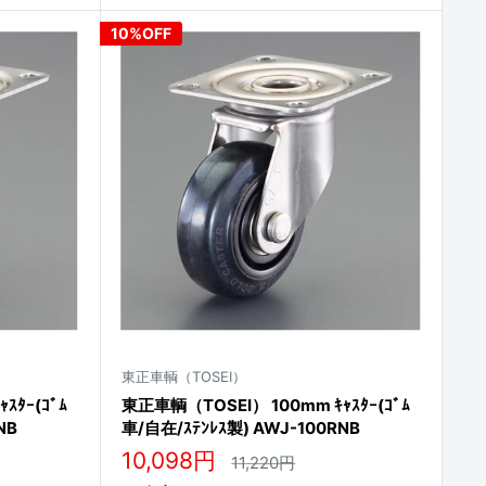
10%OFF
東正車輌（TOSEI）
ｽﾀｰ(ｺﾞﾑ
東正車輌（TOSEI） 100mm ｷｬｽﾀｰ(ｺﾞﾑ
NB
車/自在/ｽﾃﾝﾚｽ製) AWJ-100RNB
販
10,098円
通
11,220円
常
売