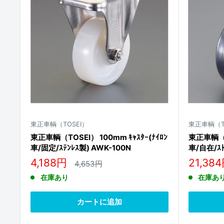
東正車輌（TOSEI）
東正車輌（T
東正車輌（TOSEI） 100mm ｷｬｽﾀｰ(ﾅｲﾛﾝ
東正車輌（TO
車/固定/ｽﾃﾝﾚｽ製) AWK-100N
車/自在/ｽﾄ
150RNB-
販
販
4,188円
21,38
通
4,653円
常
売
売
在庫あり
在庫あ
価
価
価
格
格
格
カートに追加