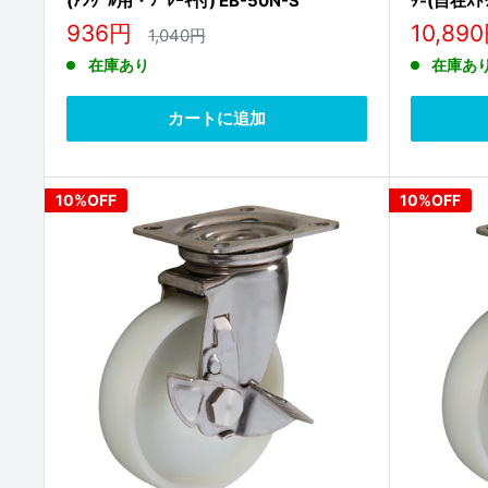
(ｱﾝｸﾞﾙ用・ﾌﾞﾚｰｷ付) EB-50N-S
ﾀ-(自在ｽﾄ
販
販
936円
10,89
通
1,040円
常
売
売
在庫あり
在庫あ
価
価
価
格
格
格
カートに追加
10%OFF
10%OFF