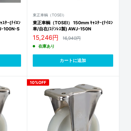
東正車輌（TOSEI）
ｽﾀｰ(ﾅｲﾛﾝ
東正車輌（TOSEI） 150mm ｷｬｽﾀｰ(ﾅｲﾛﾝ
J-100N-S
車/自在/ｽﾃﾝﾚｽ製) AWJ-150N
販
15,246円
通
16,940円
常
売
在庫あり
価
価
格
格
カートに追加
10%OFF