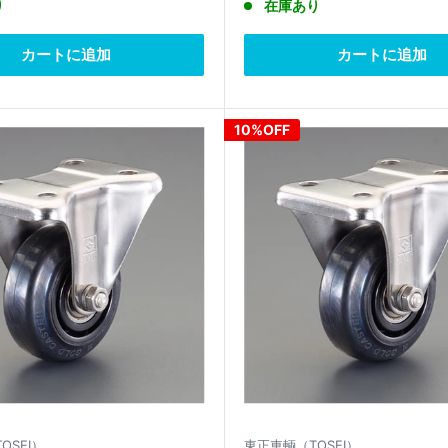
り
在庫あり
価
価
価
格
格
格
カートに追加
カートに追加
10%OFF
OSEI）
東正車輌（TOSEI）