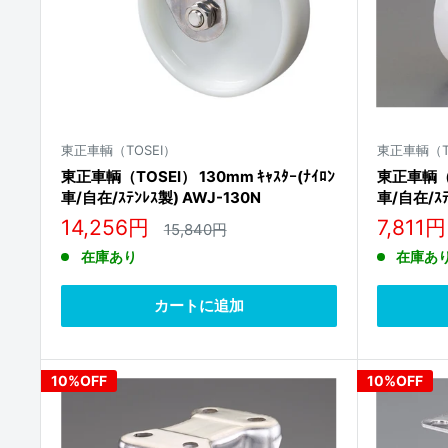
東正車輌（TOSEI）
東正車輌（T
東正車輌（TOSEI） 130mm ｷｬｽﾀｰ(ﾅｲﾛﾝ
東正車輌（TO
車/自在/ｽﾃﾝﾚｽ製) AWJ-130N
車/自在/ｽﾃ
販
販
14,256円
7,811円
通
15,840円
常
売
売
在庫あり
在庫あ
価
価
価
格
格
格
カートに追加
10%OFF
10%OFF