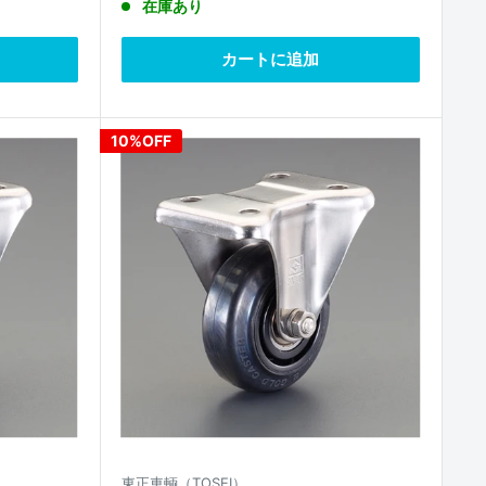
在庫あり
価
価
格
格
カートに追加
10%OFF
東正車輌（TOSEI）