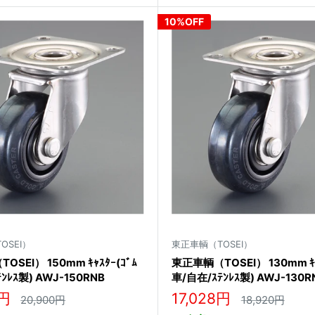
10%OFF
OSEI）
東正車輌（TOSEI）
SEI） 150mm ｷｬｽﾀｰ(ｺﾞﾑ
東正車輌（TOSEI） 130mm ｷｬ
ﾝﾚｽ製) AWJ-150RNB
車/自在/ｽﾃﾝﾚｽ製) AWJ-130R
販
0円
17,028円
通
通
20,900円
18,920円
常
常
売