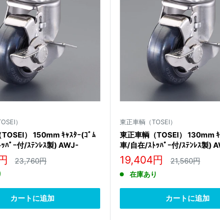
OSEI）
東正車輌（TOSEI）
SEI） 150mm ｷｬｽﾀｰ(ｺﾞﾑ
東正車輌（TOSEI） 130mm ｷｬ
ｯﾊﾟｰ付/ｽﾃﾝﾚｽ製) AWJ-
車/自在/ｽﾄｯﾊﾟｰ付/ｽﾃﾝﾚｽ製) A
S
130RNB-S
販
4円
19,404円
通
通
23,760円
21,560円
常
常
売
り
在庫あり
価
価
価
格
格
格
カートに追加
カートに追加