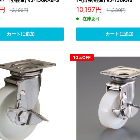
ｯﾊﾟｰ付/軽量) VJ-150RAB-S
ﾀ-(自在/軽量) VJ-150RAB
販
0円
10,197円
通
通
12,100円
11,330円
常
常
売
り
在庫あり
価
価
価
格
格
格
カートに追加
カートに追加
10%OFF