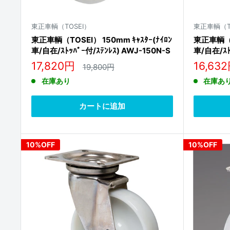
東正車輌（TOSEI）
東正車輌（T
東正車輌（TOSEI） 150mm ｷｬｽﾀｰ(ﾅｲﾛﾝ
東正車輌（TO
車/自在/ｽﾄｯﾊﾟｰ付/ｽﾃﾝﾚｽ) AWJ-150N-S
車/自在/ｽﾄ
販
販
17,820円
16,63
通
19,800円
常
売
売
在庫あり
在庫あ
価
価
価
格
格
格
カートに追加
10%OFF
10%OFF