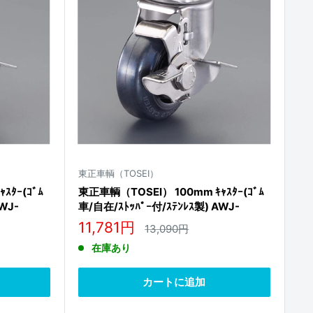
東正車輌（TOSEI）
ｽﾀｰ(ｺﾞﾑ
東正車輌（TOSEI） 100mm ｷｬｽﾀｰ(ｺﾞﾑ
WJ-
車/自在/ｽﾄｯﾊﾟｰ付/ｽﾃﾝﾚｽ製) AWJ-
100RNB-S
販
11,781円
通
13,090円
常
売
在庫あり
価
価
格
格
カートに追加