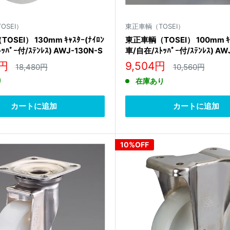
OSEI）
東正車輌（TOSEI）
SEI） 130mm ｷｬｽﾀｰ(ﾅｲﾛﾝ
東正車輌（TOSEI） 100mm ｷｬ
ｯﾊﾟｰ付/ｽﾃﾝﾚｽ) AWJ-130N-S
車/自在/ｽﾄｯﾊﾟｰ付/ｽﾃﾝﾚｽ) AW
販
2円
9,504円
通
通
18,480円
10,560円
常
常
売
り
在庫あり
価
価
価
格
格
格
カートに追加
カートに追加
10%OFF