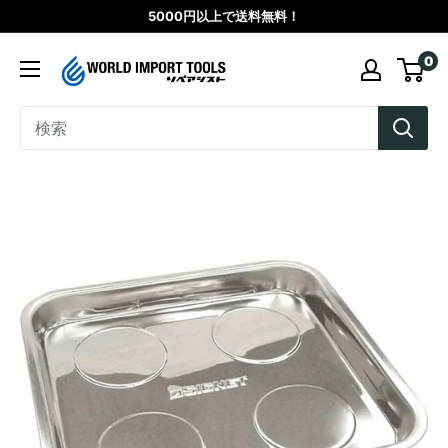
コ
5000円以上で送料無料！
ン
WORLD
0
テ
IMPORT
ン
TOOLS（リ
ツ
ペ
に
ア
ス
シ
キ
ス
ッ
ト）
プ
す
る