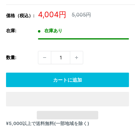
販
4,004円
通
5,005円
価格（税込）:
常
売
価
価
格
在庫:
在庫あり
格
数量:
カートに追加
¥5,000以上で送料無料(一部地域を除く)