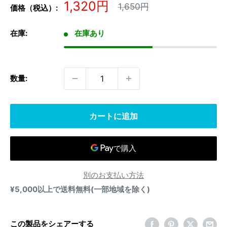
販
1,320円
通
1,650円
価格（税込）:
常
売
価
価
格
在庫:
在庫あり
格
数量:
カートに追加
別のお支払い方法
¥5,000以上で送料無料(一部地域を除く)
この製品をシェアーする