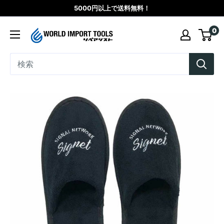
コ
5000円以上で送料無料！
ン
WORLD
0
テ
IMPORT
ン
TOOLS（リ
ツ
ペ
に
ア
ス
シ
キ
ス
ッ
ト）
プ
す
る