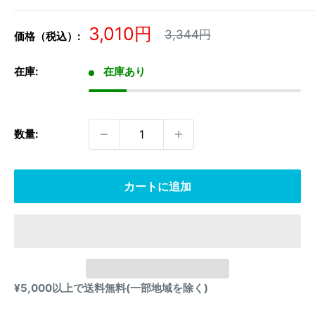
販
3,010円
通
3,344円
価格（税込）:
常
売
価
価
格
在庫:
在庫あり
格
数量:
カートに追加
¥5,000以上で送料無料(一部地域を除く)