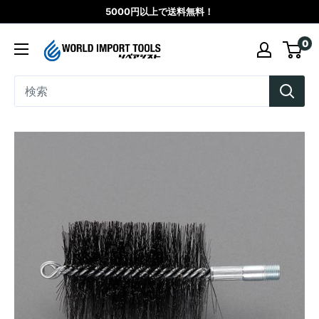
コ
5000円以上で送料無料！
ン
WORLD
0
テ
IMPORT
ン
TOOLS（リ
ツ
ペ
に
ア
ス
シ
キ
ス
ッ
ト）
プ
す
る