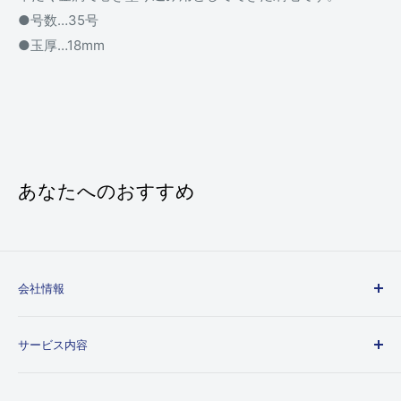
●号数…35号
●玉厚…18mm
あなたへのおすすめ
会社情報
会社概要
サービス内容
個人情報取り扱いについて
特定商取引法に基づく表示
ご利用ガイド