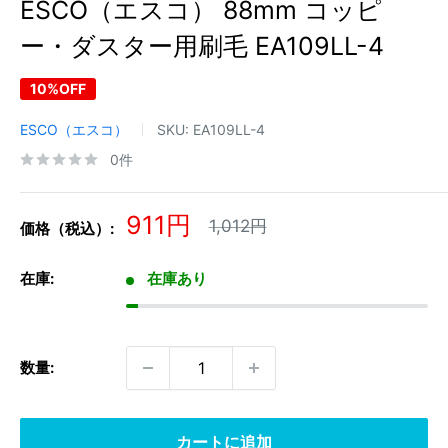
ESCO（エスコ） 88mm コッピ
ー・ダスター用刷毛 EA109LL-4
10%OFF
ESCO（エスコ）
SKU:
EA109LL-4
0件
販
911円
通
1,012円
価格（税込）:
常
売
価
価
格
在庫:
在庫あり
格
数量:
カートに追加