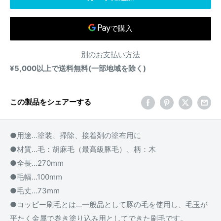
別のお支払い方法
¥5,000以上で送料無料(一部地域を除く)
この製品をシェアーする
●用途…塗装、掃除、接着剤の塗布用に
●材質…毛：胡麻毛（最高級豚毛）、柄：木
●全長…270mm
●毛幅…100mm
●毛丈…73mm
●コッピー刷毛とは…一般品として豚の毛を使用し、毛玉が
平たく金属で巻き塗り込み用としてできた刷毛です。