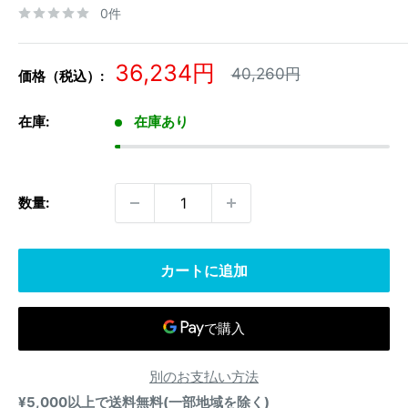
0件
販
36,234円
通
40,260円
価格（税込）:
常
売
価
価
格
在庫:
在庫あり
格
数量:
カートに追加
別のお支払い方法
¥5,000以上で送料無料(一部地域を除く)