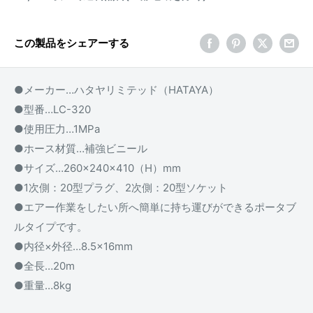
この製品をシェアーする
●メーカー…ハタヤリミテッド（HATAYA）
●型番…LC-320
●使用圧力…1MPa
●ホース材質…補強ビニール
●サイズ…260×240×410（H）mm
●1次側：20型プラグ、2次側：20型ソケット
●エアー作業をしたい所へ簡単に持ち運びができるポータブ
ルタイプです。
●内径×外径…8.5×16mm
●全長…20m
●重量…8kg