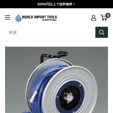
コ
5000円以上で送料無料！
ン
WORLD
0
テ
IMPORT
ン
TOOLS（リ
ツ
ペ
に
ア
ス
シ
キ
ス
ッ
ト）
プ
す
る