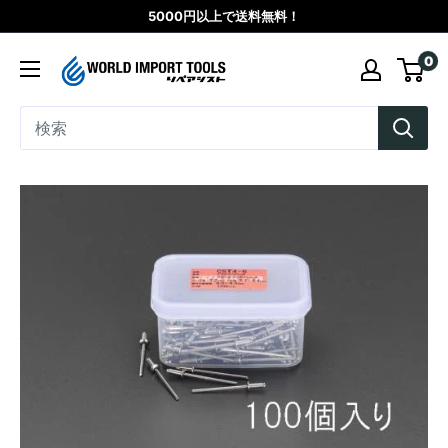
コ
5000円以上で送料無料！
ン
WORLD
0
テ
IMPORT
ン
TOOLS（リ
ツ
ペ
に
ア
ス
シ
キ
ス
ッ
ト）
プ
す
る