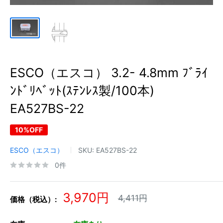
ESCO（エスコ） 3.2- 4.8mm ﾌﾞﾗｲ
ﾝﾄﾞﾘﾍﾞｯﾄ(ｽﾃﾝﾚｽ製/100本)
EA527BS-22
10%OFF
ESCO（エスコ）
SKU:
EA527BS-22
0件
販
3,970円
通
4,411円
価格（税込）:
常
売
価
価
格