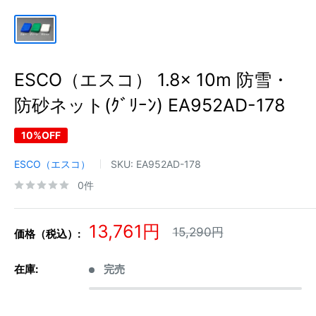
ESCO（エスコ） 1.8x 10m 防雪・
防砂ネット(ｸﾞﾘｰﾝ) EA952AD-178
10%OFF
ESCO（エスコ）
SKU:
EA952AD-178
0件
販
13,761円
通
15,290円
価格（税込）:
常
売
価
価
格
在庫:
完売
格