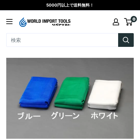
コ
5000円以上で送料無料！
ン
WORLD
0
テ
IMPORT
ン
TOOLS（リ
ツ
ペ
に
ア
ス
シ
キ
ス
ッ
ト）
プ
す
る